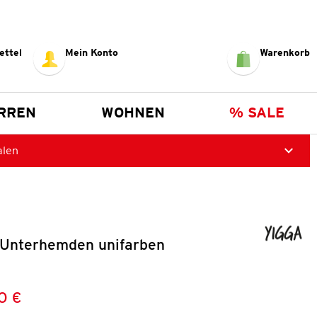
ettel
Mein Konto
Warenkorb
RREN
WOHNEN
% SALE
alen
Unterhemden unifarben
0 €
Preis:
: