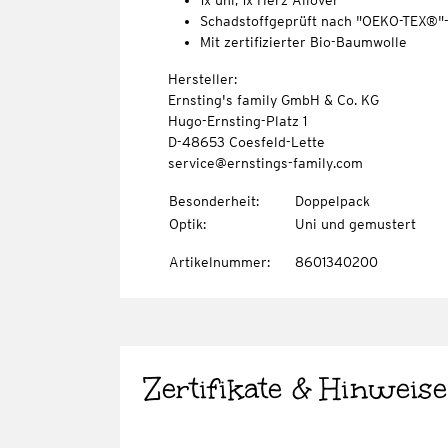
1x uni, 1x Herz-Allover
Schadstoffgeprüft nach "OEKO-TEX®"
Mit zertifizierter Bio-Baumwolle
Hersteller:
Ernsting's family GmbH & Co. KG
Hugo-Ernsting-Platz 1
D-48653 Coesfeld-Lette
service@ernstings-family.com
Besonderheit
:
Doppelpack
Optik
:
Uni und gemustert
Artikelnummer
:
8601340200
Zertifikate & Hinweise