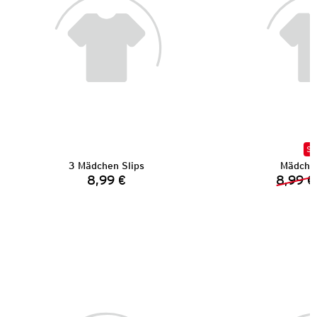
SA
3 Mädchen Slips
Mädchen
8,99 €
8,99 €
Preis: