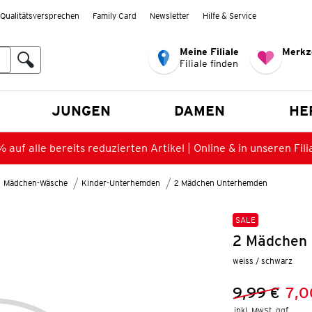
Qualitätsversprechen
Family Card
Newsletter
Hilfe & Service
Meine Filiale
Merkz
Filiale finden
en
JUNGEN
DAMEN
HE
 auf alle bereits reduzierten Artikel | Online & in unseren Fili
Mädchen-Wäsche
Kinder-Unterhemden
2 Mädchen Unterhemden
SALE
2 Mädchen 
weiss / schwarz
9,99 €
7,0
Vorheriger 
Neuer Preis
inkl. MwSt. ggf.
