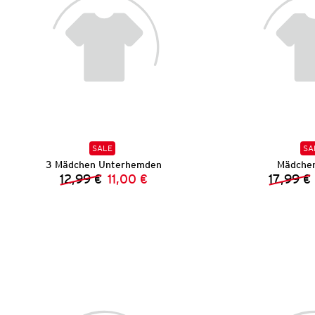
SALE
SA
3 Mädchen Unterhemden
Mädchen
12,99 €
11,00 €
17,99 €
Vorheriger Preis:
Neuer Preis: