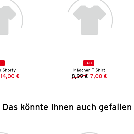
LE
SALE
 Shorty
Mädchen T-Shirt
14,00 €
8,99 €
7,00 €
Vorheriger Preis:
Neuer Preis:
Vorheriger Preis:
Neuer Preis:
Das könnte Ihnen auch gefallen