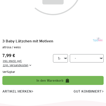
3 Baby Lätzchen mit Motiven
altrosa / weiss
7,99 €
Preis:
inkl. MwSt. ggf.

zzgl. Versandkosten
Verfügbar
In den Warenkorb
ARTIKEL MERKEN
GUT KOMBINIERT