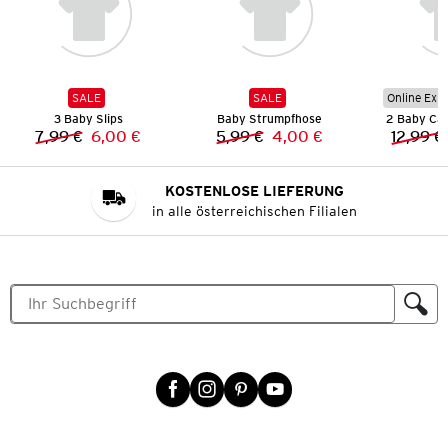
SALE
SALE
Online Exkl
3 Baby Slips
Baby Strumpfhose
2 Baby Cap
7,99 €
6,00 €
5,99 €
4,00 €
12,99 €
Vorheriger Preis:
Neuer Preis:
Vorheriger Preis:
Neuer Preis:
KOSTENLOSE LIEFERUNG
in alle österreichischen Filialen