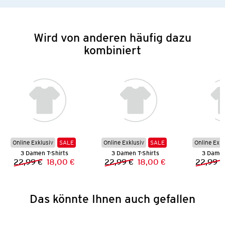
Wird von anderen häufig dazu
kombiniert
Online Exklusiv
SALE
Online Exklusiv
SALE
Online Exkl
3 Damen T-Shirts
3 Damen T-Shirts
3 Damen
22,99 €
18,00 €
22,99 €
18,00 €
22,99 €
Vorheriger Preis:
Neuer Preis:
Vorheriger Preis:
Neuer Preis:
Das könnte Ihnen auch gefallen