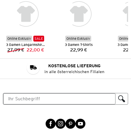
Online Exklusiv
SALE
Online Exklusiv
Online 
3 Damen Langarmshirts
3 Damen T-Shirts
3 Damen
27,99 €
22,00 €
22,99 €
22,
Vorheriger Preis:
Neuer Preis:
Preis:
KOSTENLOSE LIEFERUNG
in alle österreichischen Filialen