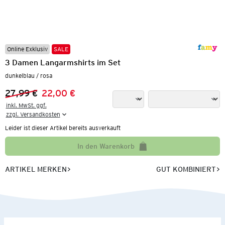
Online Exklusiv
SALE
3 Damen Langarmshirts im Set
dunkelblau / rosa
27,99 €
22,00 €
Vorheriger Preis:
Neuer Preis:
inkl. MwSt. ggf.

zzgl. Versandkosten
Leider ist dieser Artikel bereits ausverkauft
In den Warenkorb
ARTIKEL MERKEN
GUT KOMBINIERT