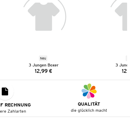
Neu
N
3 Jungen Boxer
3 Jung
12,99 €
12,
Preis:
QUALITÄT
UF RECHNUNG
die glücklich macht
tere Zahlarten