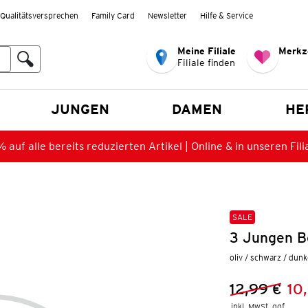
Qualitätsversprechen
Family Card
Newsletter
Hilfe & Service
Meine Filiale
Merkz
Filiale finden
en
JUNGEN
DAMEN
HE
 auf alle bereits reduzierten Artikel | Online & in unseren Fili
SALE
3 Jungen B
oliv / schwarz / dun
12,99 €
10
Vorheriger 
Neuer Preis
inkl. MwSt. ggf.
