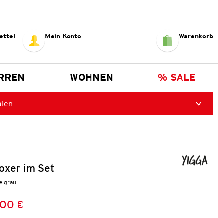
ettel
Mein Konto
Warenkorb
RREN
WOHNEN
% SALE
alen
oxer im Set
kelgrau
,00 €
Preis:
: