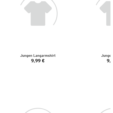
Jungen Langarmshirt
Jungen
9,99 €
9,
Preis: