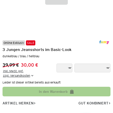
Online Exklusiv
SALE
3 Jungen Jeansshorts im Basic-Look
dunkelblau / blau / hellblau
39,99 €
30,00 €
Vorheriger Preis:
Neuer Preis:
inkl. MwSt. ggf.

zzgl. Versandkosten
Leider ist dieser Artikel bereits ausverkauft
In den Warenkorb
ARTIKEL MERKEN
GUT KOMBINIERT