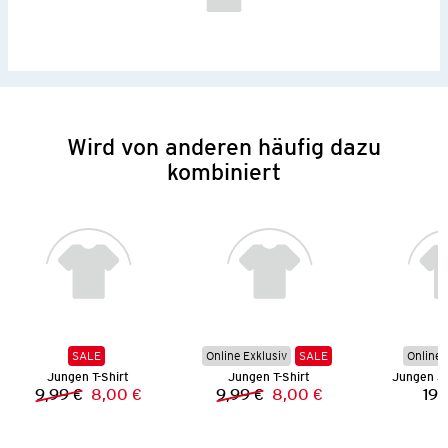
Wird von anderen häufig dazu
kombiniert
SALE
Online Exklusiv
SALE
Online 
Jungen T-Shirt
Jungen T-Shirt
Jungen J
9,99 €
8,00 €
9,99 €
8,00 €
19,
Vorheriger Preis:
Neuer Preis:
Vorheriger Preis:
Neuer Preis: