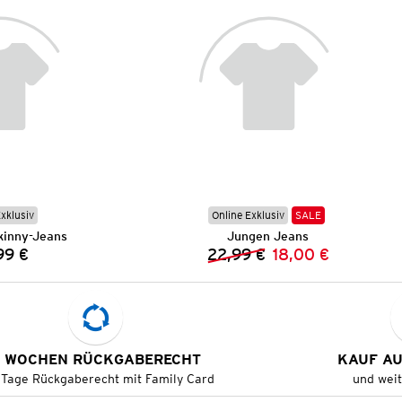
Exklusiv
Online Exklusiv
SALE
kinny-Jeans
Jungen Jeans
99 €
22,99 €
18,00 €
Preis:
Vorheriger Preis:
Neuer Preis:
 WOCHEN RÜCKGABERECHT
KAUF A
 Tage Rückgaberecht mit Family Card
und wei