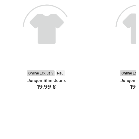
Online Exklusiv
Neu
Online Exk
Jungen Slim-Jeans
Jungen S
19,99 €
19,
Preis: