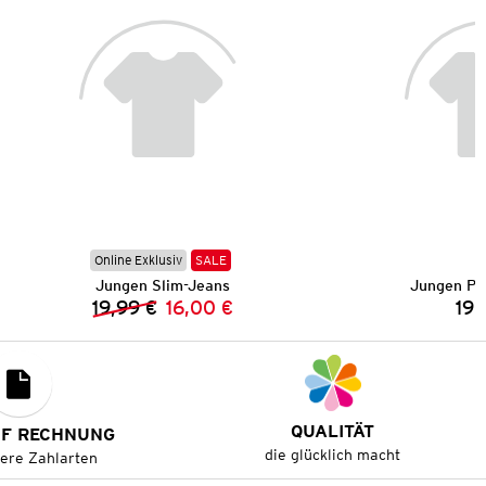
Online Exklusiv
SALE
Jungen Slim-Jeans
Jungen Pu
19,99 €
16,00 €
19,
Vorheriger Preis:
Neuer Preis:
QUALITÄT
UF RECHNUNG
die glücklich macht
tere Zahlarten