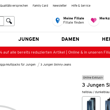
Qualitätsversprechen
Family Card
Newsletter
Hilfe & Service
Meine Filiale
Merkz
Filiale finden
en
JUNGEN
DAMEN
HE
 auf alle bereits reduzierten Artikel | Online & in unseren Fili
igga Multipacks für Jungen
3 Jungen Skinny-Jeans
Online Exklusiv
3 Jungen S
hellblau / dunkelblau