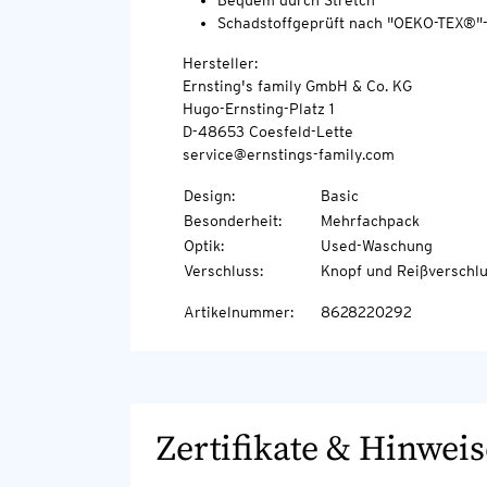
Bequem durch Stretch
Schadstoffgeprüft nach "OEKO-TEX®"
Hersteller:
Ernsting's family GmbH & Co. KG
Hugo-Ernsting-Platz 1
D-48653 Coesfeld-Lette
service@ernstings-family.com
Design
:
Basic
Besonderheit
:
Mehrfachpack
Optik
:
Used-Waschung
Verschluss
:
Knopf und Reißverschl
Artikelnummer
:
8628220292
Zertifikate & Hinweis