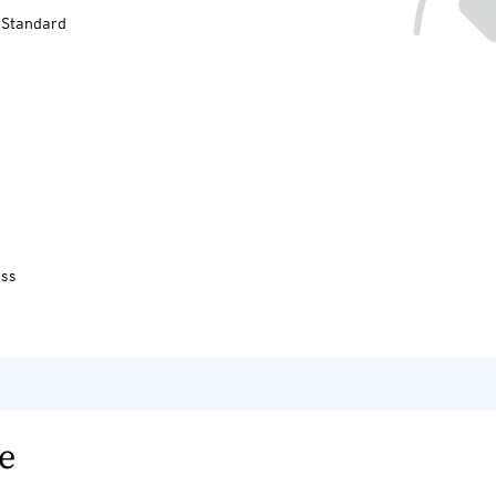
-Standard
uss
e