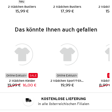
Neu
2 Mädchen Bustiers
2 Mädchen Bustiers
2 Mädche
15,99 €
17,99 €
15,
Preis:
Preis:
Das könnte Ihnen auch gefallen
Online Exklusiv
SALE
Online Exklusiv
SA
2 Mädchen Kleider
2 Mädchen Sport-T-Shirts
Mädchen
19,99 €
16,00 €
19,99 €
8,99 €
Vorheriger Preis:
Neuer Preis:
Preis:
KOSTENLOSE LIEFERUNG
in alle österreichischen Filialen