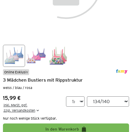
Online Exklusiv
3 Mädchen Bustiers mit Rippstruktur
weiss / blau / rosa
15,99 €
Preis:
inkl. MwSt. ggf.

zzgl. Versandkosten
Nur noch wenige Stück verfügbar.
In den Warenkorb