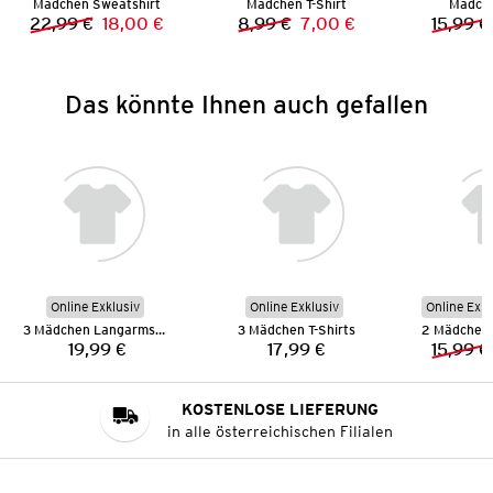
Mädchen Sweatshirt
Mädchen T-Shirt
Mädche
22,99 €
18,00 €
8,99 €
7,00 €
15,99 €
Vorheriger Preis:
Neuer Preis:
Vorheriger Preis:
Neuer Preis:
Das könnte Ihnen auch gefallen
Online Exklusiv
Online Exklusiv
Online Exkl
3 Mädchen Langarmshirts
3 Mädchen T-Shirts
19,99 €
17,99 €
15,99 €
Preis:
Preis:
KOSTENLOSE LIEFERUNG
in alle österreichischen Filialen