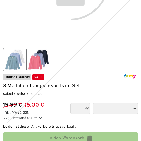
Online Exklusiv
SALE
3 Mädchen Langarmshirts im Set
salbei / weiss / hellblau
19,99 €
16,00 €
Vorheriger Preis:
Neuer Preis:
inkl. MwSt. ggf.

zzgl. Versandkosten
Leider ist dieser Artikel bereits ausverkauft
In den Warenkorb