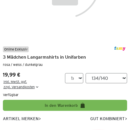
Online Exklusiv
3 Mädchen Langarmshirts in Unifarben
rosa / weiss / dunkelgrau
19,99 €
Preis:
inkl. MwSt. ggf.

zzgl. Versandkosten
Verfügbar
In den Warenkorb
ARTIKEL MERKEN
GUT KOMBINIERT