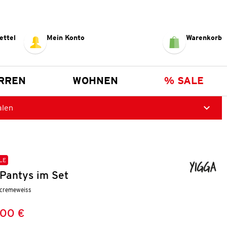
ettel
Mein Konto
Warenkorb
RREN
WOHNEN
% SALE
alen
LE
Pantys im Set
 cremeweiss
,00 €
Preis:
: