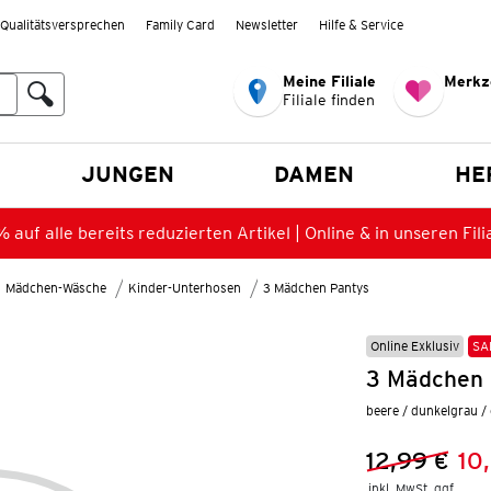
Qualitätsversprechen
Family Card
Newsletter
Hilfe & Service
Meine Filiale
Merkz
Filiale finden
en
JUNGEN
DAMEN
HE
 auf alle bereits reduzierten Artikel | Online & in unseren Fili
Mädchen-Wäsche
Kinder-Unterhosen
3 Mädchen Pantys
Online Exklusiv
SA
3 Mädchen 
beere / dunkelgrau /
12,99 €
10
Vorheriger 
Neuer Preis
inkl. MwSt. ggf.
