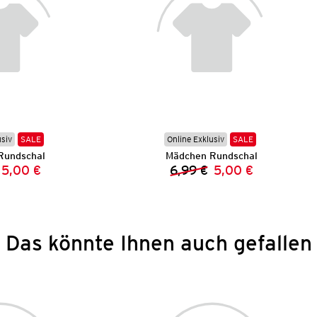
usiv
SALE
Online Exklusiv
SALE
Rundschal
Mädchen Rundschal
5,00 €
6,99 €
5,00 €
Vorheriger Preis:
Neuer Preis:
Vorheriger Preis:
Neuer Preis:
Das könnte Ihnen auch gefallen