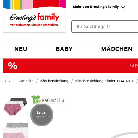
Mehr von Ernsting’s family
Keine Suchvorschläge gefund
NEU
BABY
MÄDCHEN
50%
Startseite
Mädchenkleidung
Mädchenkleidung Kinder (134-176)
NACHHALTIG
Leider
Artikel leider ausverkauft
ausverkauft