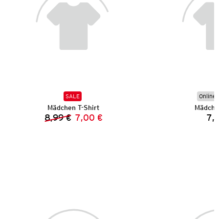
SALE
Online 
Mädchen T-Shirt
Mädche
8,99 €
7,00 €
7,
Vorheriger Preis:
Neuer Preis: