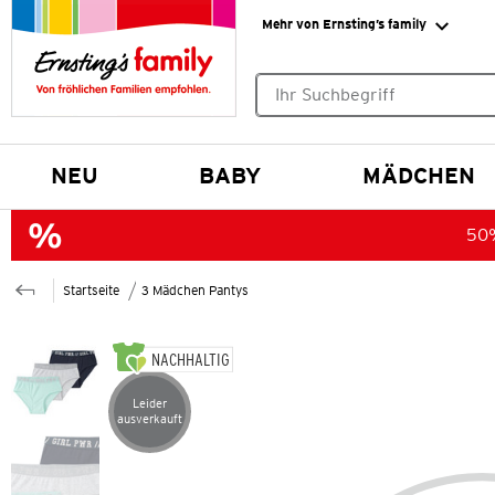
Mehr von Ernsting’s family
Keine Suchvorschläge gefund
NEU
BABY
MÄDCHEN
50%
Startseite
3 Mädchen Pantys
NACHHALTIG
Leider
Artikel leider ausverkauft
ausverkauft