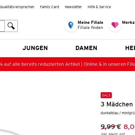
Qualitätsversprechen
Family Card
Newsletter
Hilfe & Service
Meine Filiale
Merkz
Filiale finden
en
JUNGEN
DAMEN
HE
 auf alle bereits reduzierten Artikel | Online & in unseren Fili
SALE
3 Mädchen 
dunkelblau / mintgrü
9,99 €
8,0
Vorheriger 
Neuer Preis
inkl. MwSt. ggf.
