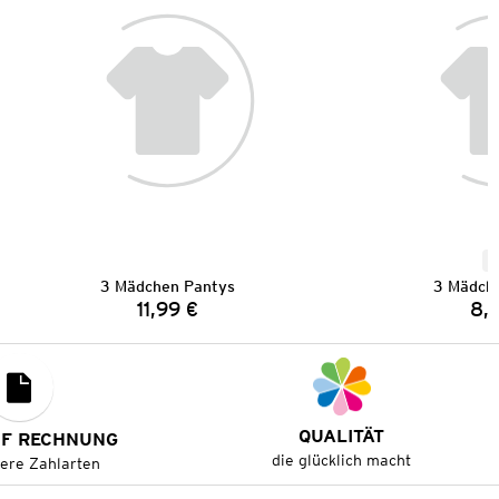
N
3 Mädchen Pantys
3 Mädch
11,99 €
8,
Preis:
QUALITÄT
UF RECHNUNG
die glücklich macht
tere Zahlarten