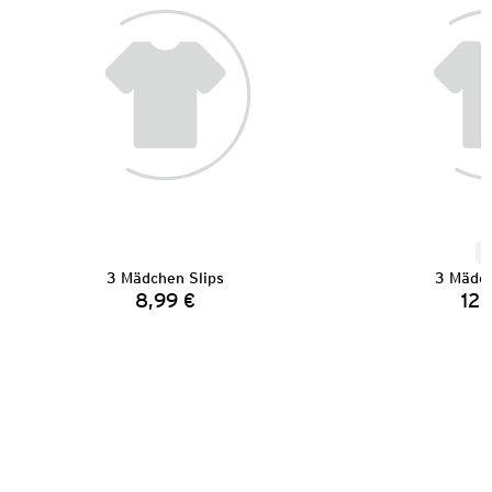
N
3 Mädchen Slips
3 Mädch
8,99 €
12,
Preis: