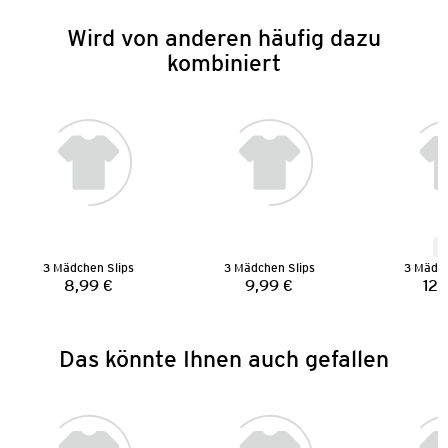
Wird von anderen häufig dazu
kombiniert
N
3 Mädchen Slips
3 Mädchen Slips
3 Mädch
8,99 €
9,99 €
12,
Preis:
Preis:
Das könnte Ihnen auch gefallen