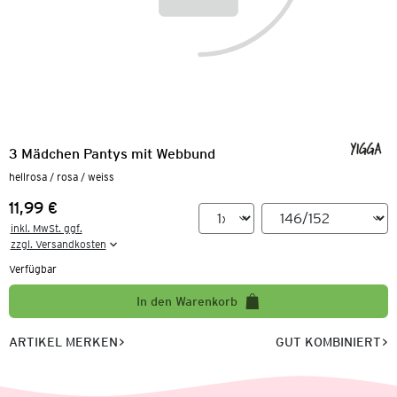
3 Mädchen Pantys mit Webbund
hellrosa / rosa / weiss
11,99 €
Preis:
inkl. MwSt. ggf.

zzgl. Versandkosten
Verfügbar
In den Warenkorb
ARTIKEL MERKEN
GUT KOMBINIERT