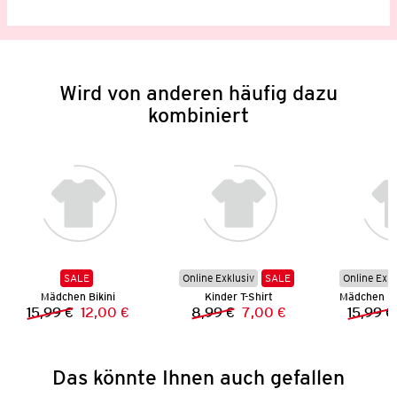
Wird von anderen häufig dazu
kombiniert
SALE
Online Exklusiv
SALE
Online Exkl
Mädchen Bikini
Kinder T-Shirt
15,99 €
12,00 €
8,99 €
7,00 €
15,99 €
Vorheriger Preis:
Neuer Preis:
Vorheriger Preis:
Neuer Preis:
Das könnte Ihnen auch gefallen