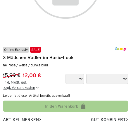
Online Exklusiv
SALE
3 Mädchen Radler im Basic-Look
hellrosa / weiss / dunkelblau
15,99 €
12,00 €
Vorheriger Preis:
Neuer Preis:
inkl. MwSt. ggf.

zzgl. Versandkosten
Leider ist dieser Artikel bereits ausverkauft
In den Warenkorb
ARTIKEL MERKEN
GUT KOMBINIERT