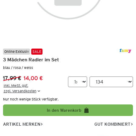
Online Exklusiv
SALE
3 Mädchen Radler im Set
blau / rosa / weiss
17,99 €
14,00 €
Vorheriger Preis:
Neuer Preis:
inkl. MwSt. ggf.

zzgl. Versandkosten
Nur noch wenige Stück verfügbar.
In den Warenkorb
ARTIKEL MERKEN
GUT KOMBINIERT