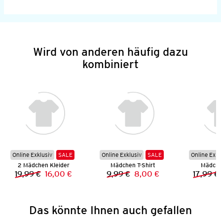
Wird von anderen häufig dazu
kombiniert
Online Exklusiv
SALE
Online Exklusiv
SALE
Online Exkl
2 Mädchen Kleider
Mädchen T-Shirt
Mädche
19,99 €
16,00 €
9,99 €
8,00 €
17,99 €
Vorheriger Preis:
Neuer Preis:
Vorheriger Preis:
Neuer Preis:
Das könnte Ihnen auch gefallen