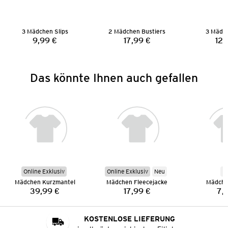
3 Mädchen Slips
2 Mädchen Bustiers
3 Mädch
9,99 €
17,99 €
12,
Preis:
Preis:
Das könnte Ihnen auch gefallen
Online Exklusiv
Online Exklusiv
Neu
N
Mädchen Kurzmantel
Mädchen Fleecejacke
Mädche
39,99 €
17,99 €
7,
Preis:
Preis:
KOSTENLOSE LIEFERUNG