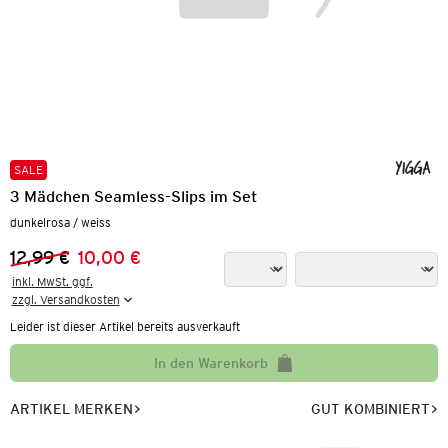
SALE
3 Mädchen Seamless-Slips im Set
dunkelrosa / weiss
12,99 €
10,00 €
Vorheriger Preis:
Neuer Preis:
inkl. MwSt. ggf.

zzgl. Versandkosten
Leider ist dieser Artikel bereits ausverkauft
In den Warenkorb
ARTIKEL MERKEN
GUT KOMBINIERT