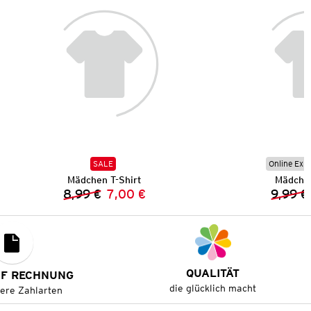
SALE
Online Exkl
Mädchen T-Shirt
Mädchen
8,99 €
7,00 €
9,99 €
Vorheriger Preis:
Neuer Preis:
QUALITÄT
UF RECHNUNG
die glücklich macht
tere Zahlarten