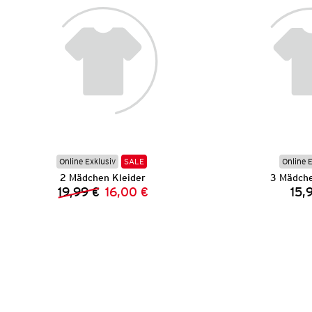
Online Exklusiv
SALE
Online 
2 Mädchen Kleider
3 Mädche
19,99 €
16,00 €
15,
Vorheriger Preis:
Neuer Preis: