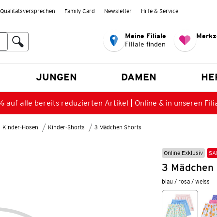
Qualitätsversprechen
Family Card
Newsletter
Hilfe & Service
Meine Filiale
Merkz
Filiale finden
en
JUNGEN
DAMEN
HE
 auf alle bereits reduzierten Artikel | Online & in unseren Fili
Kinder-Hosen
Kinder-Shorts
3 Mädchen Shorts
Online Exklusiv
SA
3 Mädchen 
blau / rosa / weiss