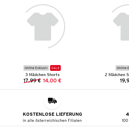
Online Exklusiv
SALE
Online 
3 Mädchen Shorts
2 Mädchen Sp
17,99 €
14,00 €
19,
Vorheriger Preis:
Neuer Preis:
KOSTENLOSE LIEFERUNG
4
in alle österreichischen Filialen
100