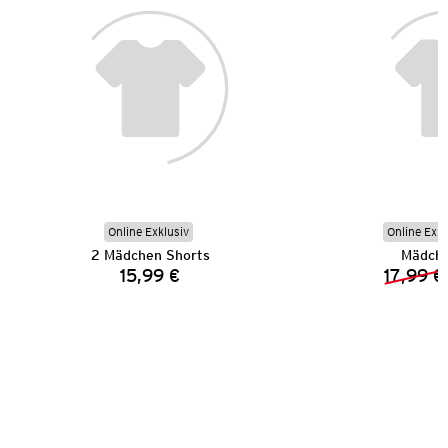
Online Exklusiv
Online Exkl
2 Mädchen Shorts
Mädche
15,99 €
17,99 €
Preis: