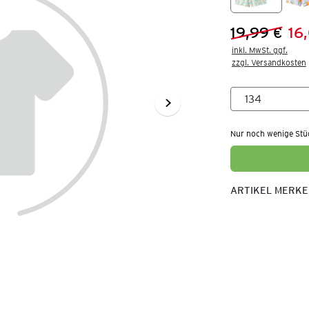
19,99 €
16
Vorheriger 
Neuer Preis
inkl. MwSt. ggf.

zzgl. Versandkosten
Nur noch wenige Stü
ARTIKEL MERK