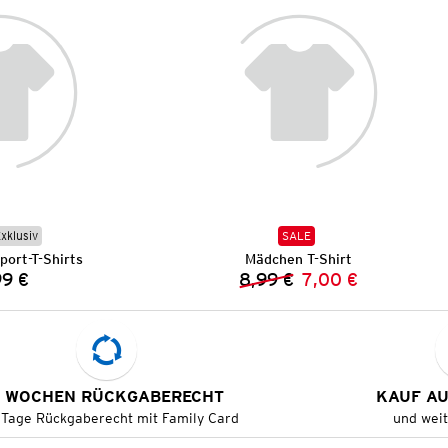
Exklusiv
SALE
ort-T-Shirts
Mädchen T-Shirt
99 €
8,99 €
7,00 €
Preis:
Vorheriger Preis:
Neuer Preis:
 WOCHEN RÜCKGABERECHT
KAUF A
 Tage Rückgaberecht mit Family Card
und wei