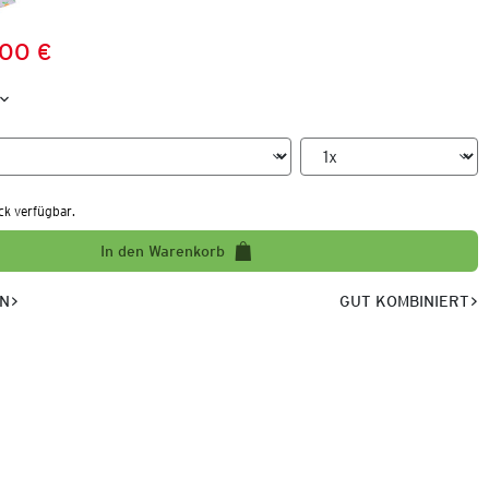
,00 €
Preis:
:
ck verfügbar.
In den Warenkorb
EN
GUT KOMBINIERT