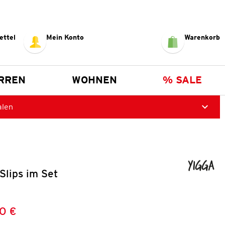
ettel
Mein Konto
Warenkorb
RREN
WOHNEN
% SALE
alen
Slips im Set
0 €
Preis:
: