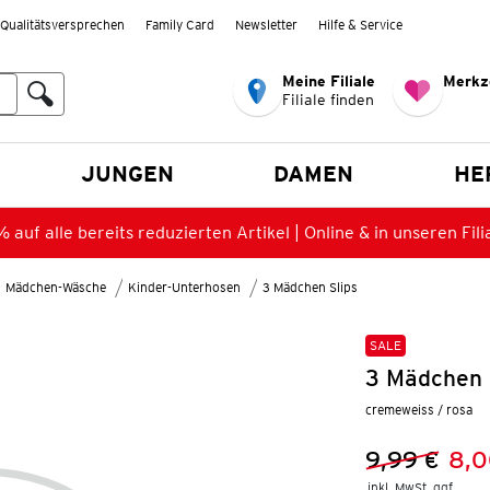
Qualitätsversprechen
Family Card
Newsletter
Hilfe & Service
Meine Filiale
Merkz
Filiale finden
en
JUNGEN
DAMEN
HE
 auf alle bereits reduzierten Artikel | Online & in unseren Fili
Mädchen-Wäsche
Kinder-Unterhosen
3 Mädchen Slips
SALE
3 Mädchen 
cremeweiss / rosa
9,99 €
8,0
Vorheriger 
Neuer Preis
inkl. MwSt. ggf.
