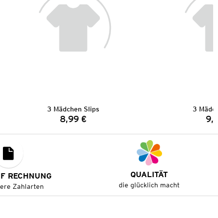
3 Mädchen Slips
3 Mädch
8,99 €
9,
Preis:
QUALITÄT
UF RECHNUNG
die glücklich macht
tere Zahlarten