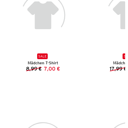
SALE
SA
Mädchen T-Shirt
Mädche
8,99 €
7,00 €
17,99 €
Vorheriger Preis:
Neuer Preis: