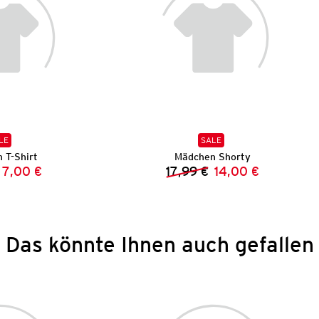
LE
SALE
 T-Shirt
Mädchen Shorty
7,00 €
17,99 €
14,00 €
Vorheriger Preis:
Neuer Preis:
Vorheriger Preis:
Neuer Preis:
Das könnte Ihnen auch gefallen