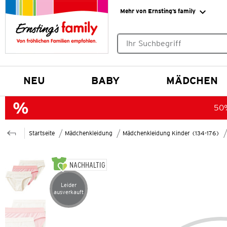
Mehr von Ernsting’s family
Keine Suchvorschläge gefund
NEU
BABY
MÄDCHEN
50%
Startseite
Mädchenkleidung
Mädchenkleidung Kinder (134-176)
NACHHALTIG
Leider
Artikel leider ausverkauft
ausverkauft