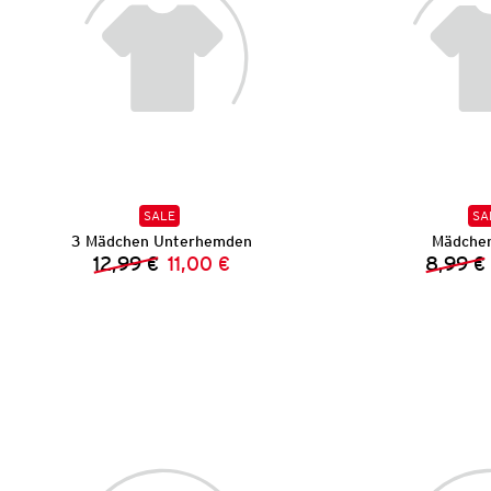
SALE
SA
3 Mädchen Unterhemden
Mädchen
12,99 €
11,00 €
8,99 €
Vorheriger Preis:
Neuer Preis: