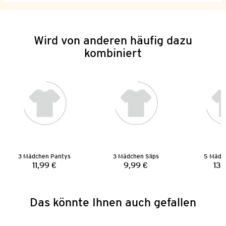
Wird von anderen häufig dazu
kombiniert
3 Mädchen Pantys
3 Mädchen Slips
5 Mädch
11,99 €
9,99 €
13,
Preis:
Preis:
Das könnte Ihnen auch gefallen