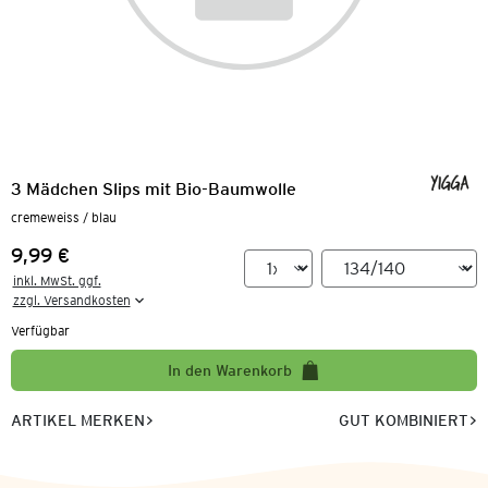
3 Mädchen Slips mit Bio-Baumwolle
cremeweiss / blau
9,99 €
Preis:
inkl. MwSt. ggf.

zzgl. Versandkosten
Verfügbar
In den Warenkorb
ARTIKEL MERKEN
GUT KOMBINIERT