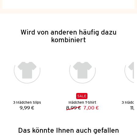
Wird von anderen häufig dazu
kombiniert
SALE
3 Mädchen Slips
Mädchen T-Shirt
3 Mädch
9,99 €
8,99 €
7,00 €
11,
Preis:
Vorheriger Preis:
Neuer Preis:
Das könnte Ihnen auch gefallen