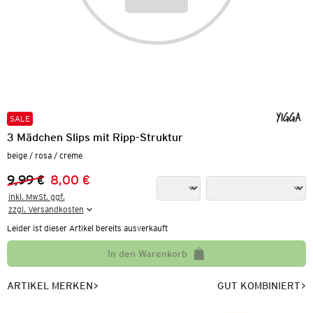
SALE
3 Mädchen Slips mit Ripp-Struktur
beige / rosa / creme
9,99 €
8,00 €
Vorheriger Preis:
Neuer Preis:
inkl. MwSt. ggf.

zzgl. Versandkosten
Leider ist dieser Artikel bereits ausverkauft
In den Warenkorb
ARTIKEL MERKEN
GUT KOMBINIERT