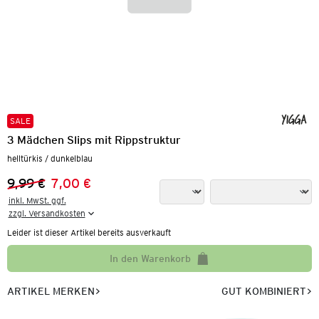
SALE
3 Mädchen Slips mit Rippstruktur
helltürkis / dunkelblau
9,99 €
7,00 €
Vorheriger Preis:
Neuer Preis:
inkl. MwSt. ggf.

zzgl. Versandkosten
Leider ist dieser Artikel bereits ausverkauft
In den Warenkorb
ARTIKEL MERKEN
GUT KOMBINIERT