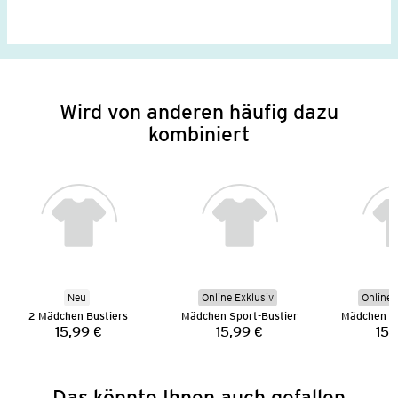
Wird von anderen häufig dazu
kombiniert
Neu
Online Exklusiv
Online 
2 Mädchen Bustiers
Mädchen Sport-Bustier
Mädchen Sp
15,99 €
15,99 €
15,
Preis:
Preis:
Das könnte Ihnen auch gefallen