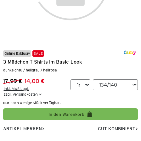
Online Exklusiv
SALE
3 Mädchen T-Shirts im Basic-Look
dunkelgrau / hellgrau / hellrosa
17,99 €
14,00 €
Vorheriger Preis:
Neuer Preis:
inkl. MwSt. ggf.

zzgl. Versandkosten
Nur noch wenige Stück verfügbar.
In den Warenkorb
ARTIKEL MERKEN
GUT KOMBINIERT