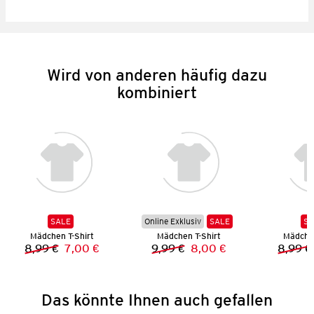
Wird von anderen häufig dazu
kombiniert
SALE
Online Exklusiv
SALE
SA
Mädchen T-Shirt
Mädchen T-Shirt
Mädchen
8,99 €
7,00 €
9,99 €
8,00 €
8,99 €
Vorheriger Preis:
Neuer Preis:
Vorheriger Preis:
Neuer Preis:
Das könnte Ihnen auch gefallen