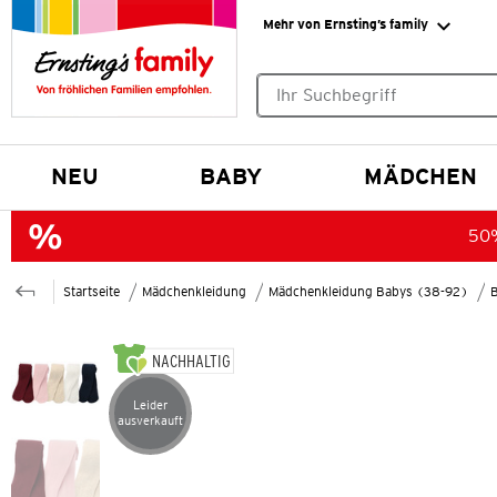
Mehr von Ernsting’s family
Keine Suchvorschläge gefund
NEU
BABY
MÄDCHEN
50%
Startseite
Mädchenkleidung
Mädchenkleidung Babys (38-92)
NACHHALTIG
Leider
Artikel leider ausverkauft
ausverkauft