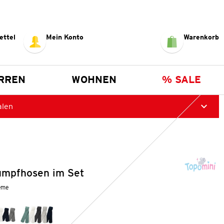
ettel
Mein Konto
Warenkorb
RREN
WOHNEN
% SALE
alen
umpfhosen im Set
reme