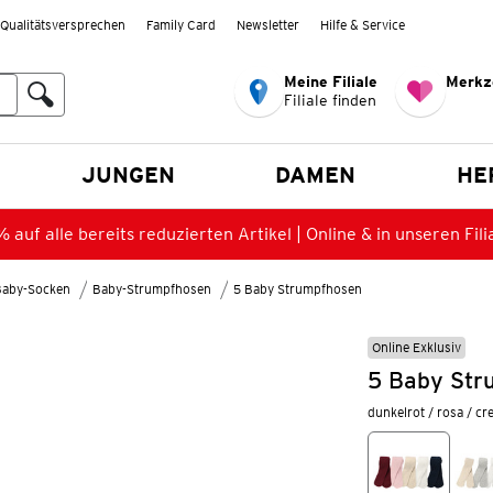
Qualitätsversprechen
Family Card
Newsletter
Hilfe & Service
Meine Filiale
Merkz
Filiale finden
en
JUNGEN
DAMEN
HE
 auf alle bereits reduzierten Artikel | Online & in unseren Fili
Baby-Socken
Baby-Strumpfhosen
5 Baby Strumpfhosen
Online Exklusiv
5 Baby Str
dunkelrot / rosa / c