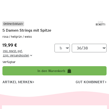
Online Exklusiv
5 Damen Strings mit Spitze
rosa / hellgrün / weiss
19,99 €
Preis:
inkl. MwSt. ggf.

zzgl. Versandkosten
Verfügbar
In den Warenkorb
ARTIKEL MERKEN
GUT KOMBINIERT