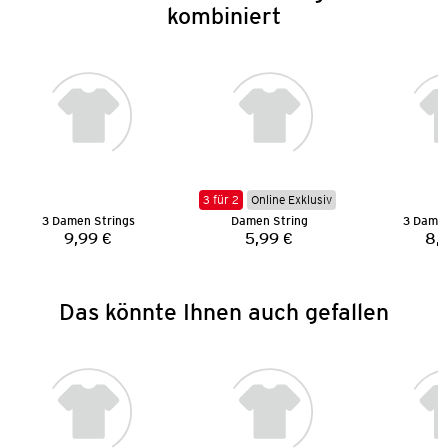
kombiniert
3 für 2
Online Exklusiv
3 Damen Strings
Damen String
3 Damen
9,99 €
5,99 €
8,
Preis:
Preis:
Das könnte Ihnen auch gefallen