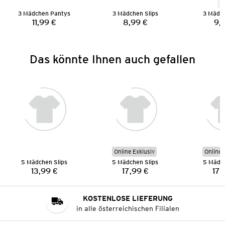
N
3 Mädchen Pantys
3 Mädchen Slips
3 Mädch
11,99 €
8,99 €
9,
Preis:
Preis:
Das könnte Ihnen auch gefallen
Online Exklusiv
Online 
5 Mädchen Slips
5 Mädchen Slips
5 Mädch
13,99 €
17,99 €
17,
Preis:
Preis:
KOSTENLOSE LIEFERUNG
in alle österreichischen Filialen