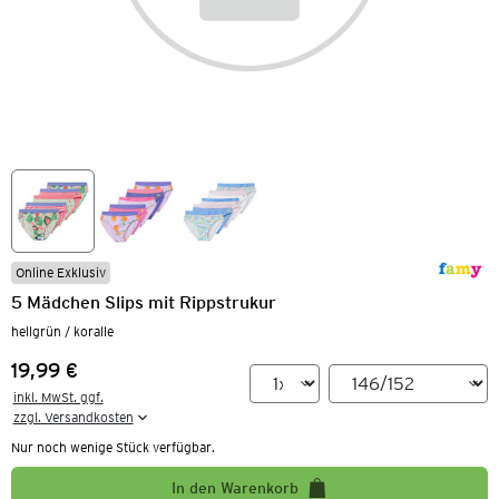
Online Exklusiv
5 Mädchen Slips mit Rippstrukur
hellgrün / koralle
19,99 €
Preis:
inkl. MwSt. ggf.

zzgl. Versandkosten
Nur noch wenige Stück verfügbar.
In den Warenkorb