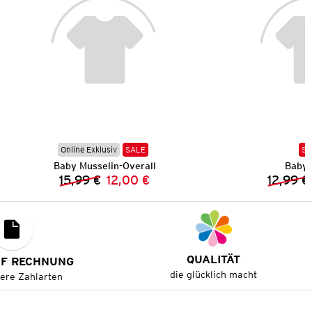
Online Exklusiv
SALE
SA
Baby Musselin-Overall
Baby 
15,99 €
12,00 €
12,99 €
Vorheriger Preis:
Neuer Preis:
QUALITÄT
UF RECHNUNG
die glücklich macht
tere Zahlarten