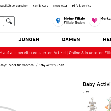
Qualitätsversprechen
Family Card
Newsletter
Hilfe & Service
Meine Filiale
Merkz
Filiale finden
en
JUNGEN
DAMEN
HE
 auf alle bereits reduzierten Artikel | Online & in unseren Fili
Babyzubehör für Mädchen
Baby Activity Koala
Baby Activi
grau