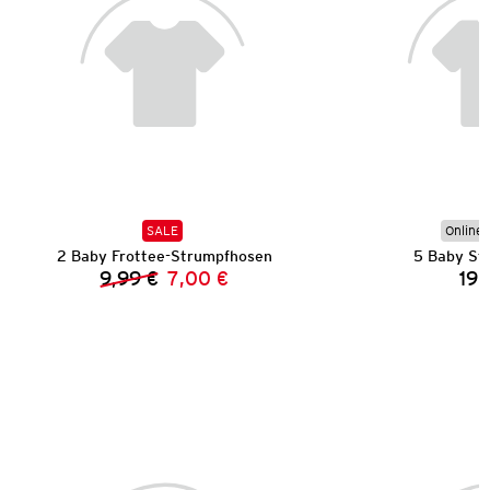
SALE
Online 
2 Baby Frottee-Strumpfhosen
5 Baby St
9,99 €
7,00 €
19,
Vorheriger Preis:
Neuer Preis: