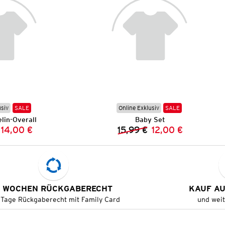
usiv
SALE
Online Exklusiv
SALE
lin-Overall
Baby Set
14,00 €
15,99 €
12,00 €
Vorheriger Preis:
Neuer Preis:
Vorheriger Preis:
Neuer Preis:
 WOCHEN RÜCKGABERECHT
KAUF A
 Tage Rückgaberecht mit Family Card
und wei