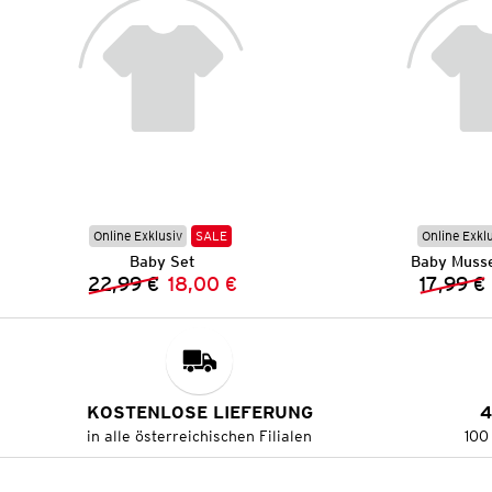
Online Exklusiv
SALE
Online Exkl
Baby Set
Baby Musse
22,99 €
18,00 €
17,99 €
Vorheriger Preis:
Neuer Preis:
KOSTENLOSE LIEFERUNG
4
in alle österreichischen Filialen
100