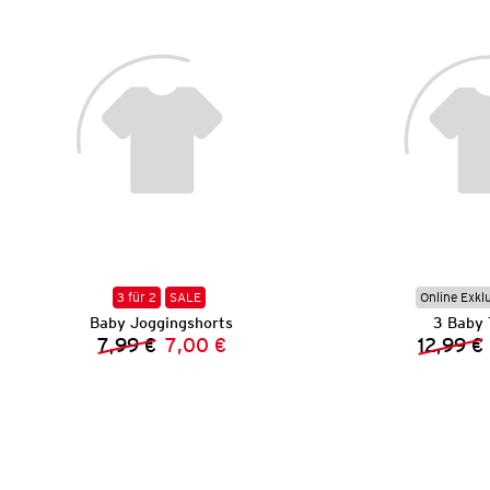
3 für 2
SALE
Online Exkl
Baby Joggingshorts
3 Baby 
7,99 €
7,00 €
12,99 €
Vorheriger Preis:
Neuer Preis: