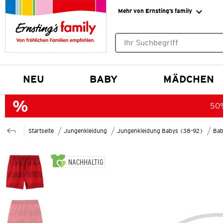
Mehr von Ernsting’s family
Keine Suchvorschläge gefund
NEU
BABY
MÄDCHEN
50%
Startseite
Jungenkleidung
Jungenkleidung Babys (38-92)
Bab
NACHHALTIG