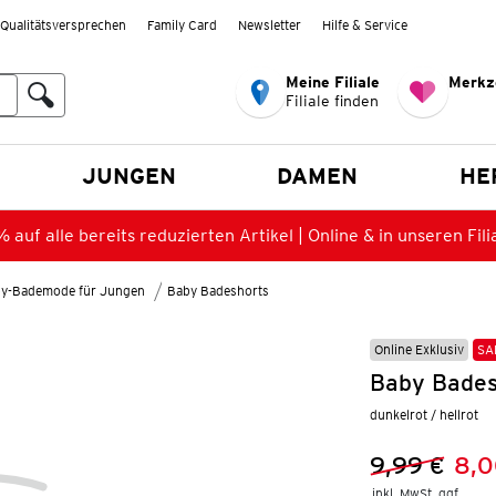
Qualitätsversprechen
Family Card
Newsletter
Hilfe & Service
Meine Filiale
Merkz
Filiale finden
en
JUNGEN
DAMEN
HE
 auf alle bereits reduzierten Artikel | Online & in unseren Fili
y-Bademode für Jungen
Baby Badeshorts
Online Exklusiv
SA
Baby Bades
dunkelrot / hellrot
9,99 €
8,0
Vorheriger 
Neuer Preis
inkl. MwSt. ggf.
