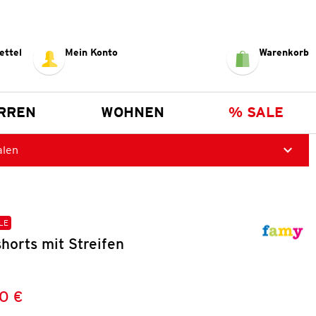
ettel
Mein Konto
Warenkorb
RREN
WOHNEN
% SALE
alen
LE
horts mit Streifen
0 €
Preis:
: