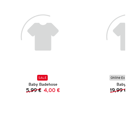
SALE
Online Exkl
Baby Badehose
Baby 
5,99 €
4,00 €
19,99 €
Vorheriger Preis:
Neuer Preis: