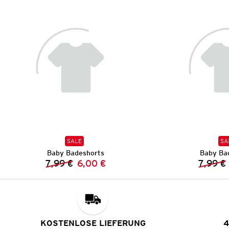
SALE
SA
Baby Badeshorts
Baby Ba
7,99 €
6,00 €
7,99 €
Vorheriger Preis:
Neuer Preis:
KOSTENLOSE LIEFERUNG
4