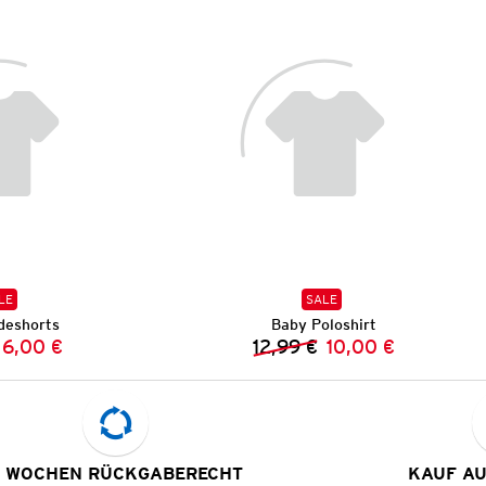
LE
SALE
deshorts
Baby Poloshirt
6,00 €
12,99 €
10,00 €
Vorheriger Preis:
Neuer Preis:
Vorheriger Preis:
Neuer Preis:
 WOCHEN RÜCKGABERECHT
KAUF A