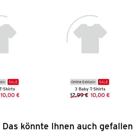
usiv
SALE
Online Exklusiv
SALE
T-Shirts
3 Baby T-Shirts
10,00 €
12,99 €
10,00 €
Vorheriger Preis:
Neuer Preis:
Vorheriger Preis:
Neuer Preis:
Das könnte Ihnen auch gefallen