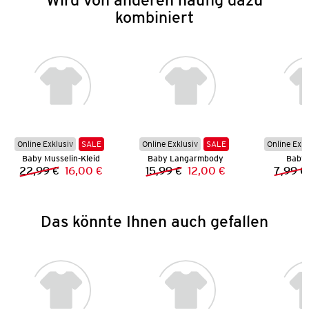
kombiniert
Online Exklusiv
SALE
Online Exklusiv
SALE
Online Exkl
Baby Musselin-Kleid
Baby Langarmbody
Baby 
22,99 €
16,00 €
15,99 €
12,00 €
7,99 €
Vorheriger Preis:
Neuer Preis:
Vorheriger Preis:
Neuer Preis:
Das könnte Ihnen auch gefallen