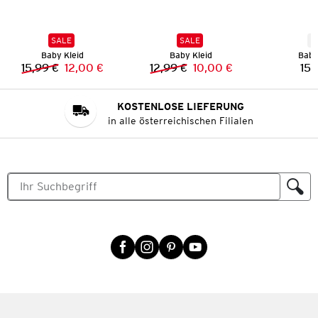
SALE
SALE
N
Baby Kleid
Baby Kleid
Baby
15,99 €
12,00 €
12,99 €
10,00 €
15,
Vorheriger Preis:
Neuer Preis:
Vorheriger Preis:
Neuer Preis:
KOSTENLOSE LIEFERUNG
in alle österreichischen Filialen