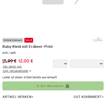
Online Exklusiv
SALE
Baby Kleid mit Erdbeer-Print
pink / gelb
15,99 €
12,00 €
Vorheriger Preis:
Neuer Preis:
inkl. MwSt. ggf.

zzgl. Versandkosten
Leider ist dieser Artikel bereits ausverkauft
In den Warenkorb
ARTIKEL MERKEN
GUT KOMBINIERT