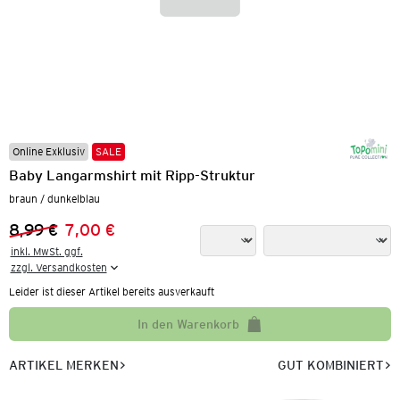
Online Exklusiv
SALE
Baby Langarmshirt mit Ripp-Struktur
braun / dunkelblau
8,99 €
7,00 €
Vorheriger Preis:
Neuer Preis:
inkl. MwSt. ggf.

zzgl. Versandkosten
Leider ist dieser Artikel bereits ausverkauft
In den Warenkorb
ARTIKEL MERKEN
GUT KOMBINIERT