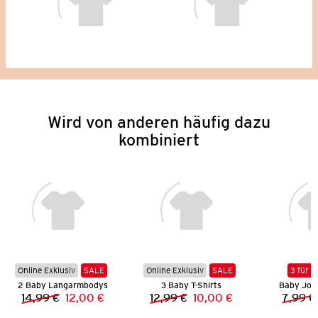
Wird von anderen häufig dazu
kombiniert
Online Exklusiv
SALE
Online Exklusiv
SALE
3 für 2
2 Baby Langarmbodys
3 Baby T-Shirts
Baby Jog
14,99 €
12,00 €
12,99 €
10,00 €
7,99 €
Vorheriger Preis:
Neuer Preis:
Vorheriger Preis:
Neuer Preis: