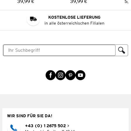
39,99 €
39,99 €
5,
Preis:
Preis:
KOSTENLOSE LIEFERUNG
in alle österreichischen Filialen
WIR SIND FÜR SIE DA!
+43 (0) 1 2675 502