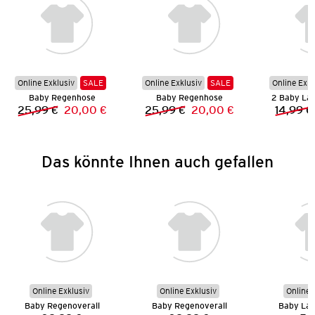
Online Exklusiv
SALE
Online Exklusiv
SALE
Online Exkl
Baby Regenhose
Baby Regenhose
2 Baby La
25,99 €
20,00 €
25,99 €
20,00 €
14,99 €
Vorheriger Preis:
Neuer Preis:
Vorheriger Preis:
Neuer Preis:
Das könnte Ihnen auch gefallen
Online Exklusiv
Online Exklusiv
Online 
Baby Regenoverall
Baby Regenoverall
Baby Lan