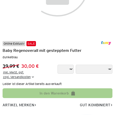
Online Exklusiv
SALE
Baby Regenoverall mit gestepptem Futter
dunkelblau
39,99 €
30,00 €
Vorheriger Preis:
Neuer Preis:
inkl. MwSt. ggf.

zzgl. Versandkosten
Leider ist dieser Artikel bereits ausverkauft
In den Warenkorb
ARTIKEL MERKEN
GUT KOMBINIERT