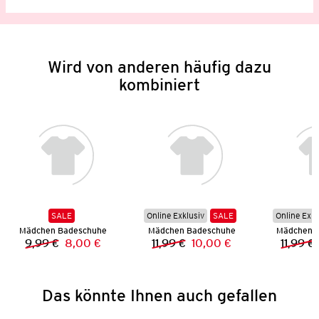
Wird von anderen häufig dazu
kombiniert
SALE
Online Exklusiv
SALE
Online Exkl
Mädchen Badeschuhe
Mädchen Badeschuhe
Mädchen 
9,99 €
8,00 €
11,99 €
10,00 €
11,99 €
Vorheriger Preis:
Neuer Preis:
Vorheriger Preis:
Neuer Preis:
Das könnte Ihnen auch gefallen