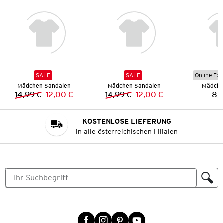
SALE
SALE
Online Exk
Mädchen Sandalen
Mädchen Sandalen
Mädche
14,99 €
12,00 €
14,99 €
12,00 €
8,
Vorheriger Preis:
Neuer Preis:
Vorheriger Preis:
Neuer Preis:
KOSTENLOSE LIEFERUNG
in alle österreichischen Filialen