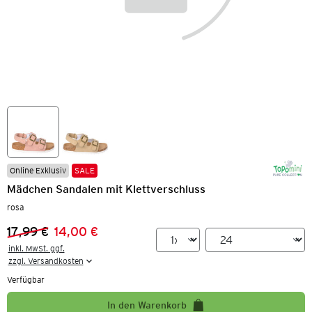
Online Exklusiv
SALE
Mädchen Sandalen mit Klettverschluss
rosa
17,99 €
14,00 €
Vorheriger Preis:
Neuer Preis:
inkl. MwSt. ggf.

zzgl. Versandkosten
Verfügbar
In den Warenkorb