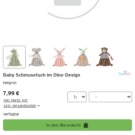
Baby Schmusetuch im Dino-Design
hellgrün
7,99 €
Preis:
inkl. MwSt. ggf.

zzgl. Versandkosten
Verfügbar
In den Warenkorb