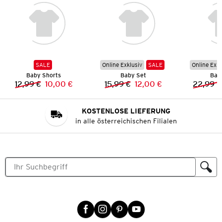
SALE
Online Exklusiv
SALE
Online Exkl
Baby Shorts
Baby Set
Bab
12,99 €
10,00 €
15,99 €
12,00 €
22,99 €
Vorheriger Preis:
Neuer Preis:
Vorheriger Preis:
Neuer Preis:
KOSTENLOSE LIEFERUNG
in alle österreichischen Filialen