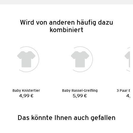
Wird von anderen häufig dazu
kombiniert
Baby Knistertier
Baby Rassel-Greifling
3 Paar B
4,99 €
5,99 €
4,
Preis:
Preis:
Das könnte Ihnen auch gefallen