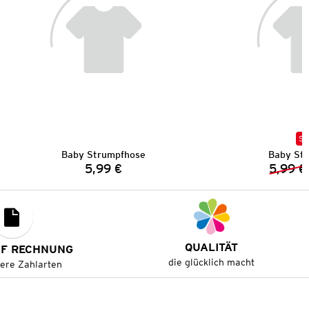
SA
Baby Strumpfhose
Baby St
5,99 €
5,99 €
Preis:
QUALITÄT
UF RECHNUNG
die glücklich macht
tere Zahlarten