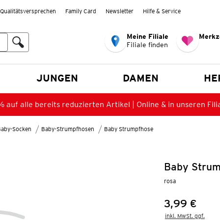
Qualitätsversprechen
Family Card
Newsletter
Hilfe & Service
Meine Filiale
Merkz
Filiale finden
en
JUNGEN
DAMEN
HE
 auf alle bereits reduzierten Artikel | Online & in unseren Fili
Baby-Socken
Baby-Strumpfhosen
Baby Strumpfhose
Baby Strum
rosa
3,99 €
Preis:
inkl. MwSt. ggf.
