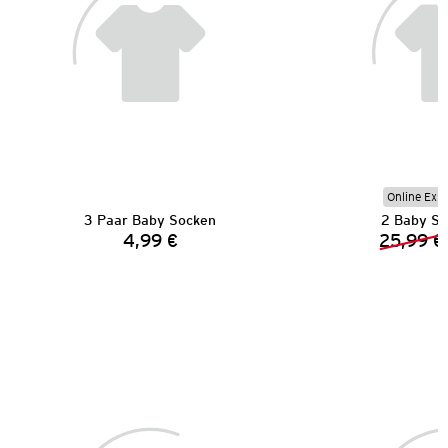
Online Exkl
3 Paar Baby Socken
2 Baby Sc
4,99 €
25,99 €
Preis: