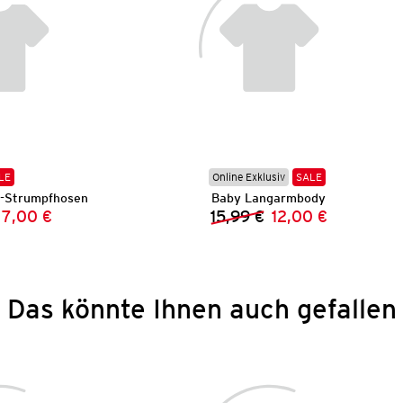
LE
Online Exklusiv
SALE
e-Strumpfhosen
Baby Langarmbody
7,00 €
15,99 €
12,00 €
Vorheriger Preis:
Neuer Preis:
Vorheriger Preis:
Neuer Preis:
Das könnte Ihnen auch gefallen