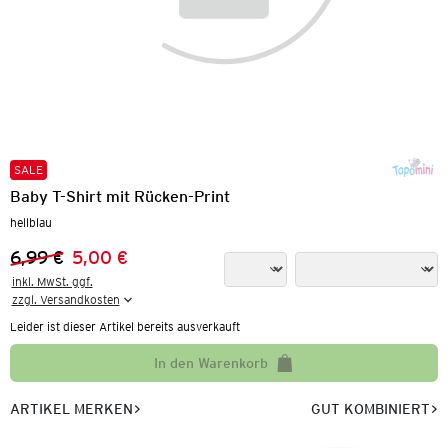
SALE
Baby T-Shirt mit Rücken-Print
hellblau
6,99 €
5,00 €
Vorheriger Preis:
Neuer Preis:
inkl. MwSt. ggf.

zzgl. Versandkosten
Leider ist dieser Artikel bereits ausverkauft
In den Warenkorb
ARTIKEL MERKEN
GUT KOMBINIERT