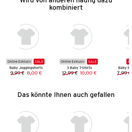
kombiniert
Online Exklusiv
SALE
Online Exklusiv
SALE
SA
Baby Joggingshorts
3 Baby T-Shirts
Baby Ba
9,99 €
8,00 €
12,99 €
10,00 €
7,99 €
Vorheriger Preis:
Neuer Preis:
Vorheriger Preis:
Neuer Preis:
Das könnte Ihnen auch gefallen