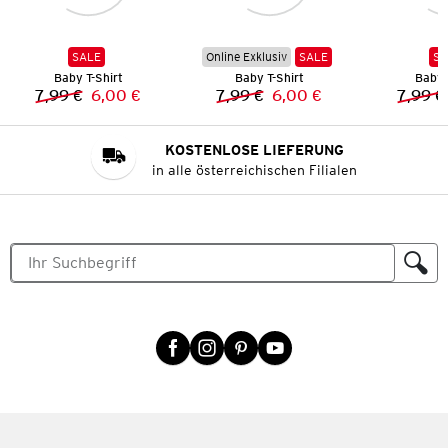
SALE
Online Exklusiv
SALE
SA
Baby T-Shirt
Baby T-Shirt
Baby 
7,99 €
6,00 €
7,99 €
6,00 €
7,99 €
Vorheriger Preis:
Neuer Preis:
Vorheriger Preis:
Neuer Preis:
KOSTENLOSE LIEFERUNG
in alle österreichischen Filialen