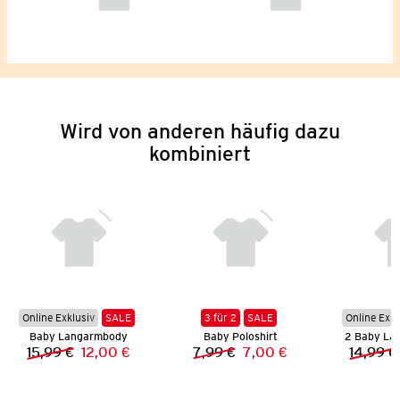
Wird von anderen häufig dazu
kombiniert
Online Exklusiv
SALE
3 für 2
SALE
Online Exkl
Baby Langarmbody
Baby Poloshirt
2 Baby La
15,99 €
12,00 €
7,99 €
7,00 €
14,99 €
Vorheriger Preis:
Neuer Preis:
Vorheriger Preis:
Neuer Preis: