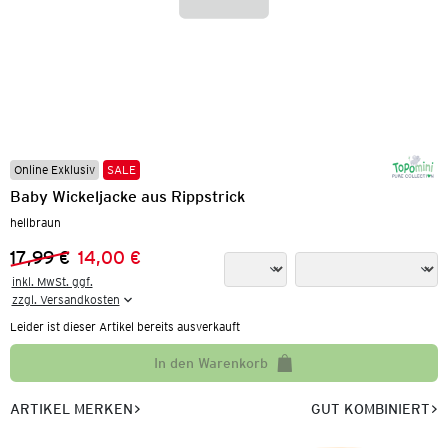
Online Exklusiv
SALE
Baby Wickeljacke aus Rippstrick
hellbraun
17,99 €
14,00 €
Vorheriger Preis:
Neuer Preis:
inkl. MwSt. ggf.

zzgl. Versandkosten
Leider ist dieser Artikel bereits ausverkauft
In den Warenkorb
ARTIKEL MERKEN
GUT KOMBINIERT