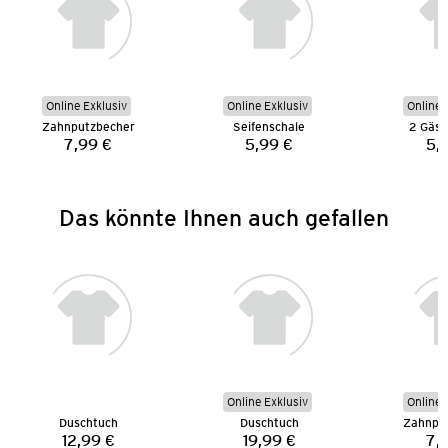
Online Exklusiv
Online Exklusiv
Online 
Zahnputzbecher
Seifenschale
2 Gäst
7,99 €
5,99 €
5,
Preis:
Preis:
Das könnte Ihnen auch gefallen
Online Exklusiv
Online 
Duschtuch
Duschtuch
Zahnpu
12,99 €
19,99 €
7,
Preis:
Preis: