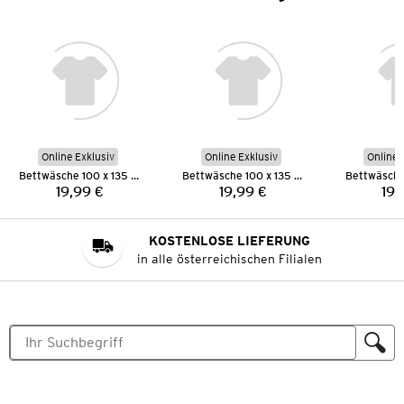
Online Exklusiv
Online Exklusiv
Online 
Bettwäsche 100 x 135 cm
Bettwäsche 100 x 135 cm
19,99 €
19,99 €
19,
Preis:
Preis:
KOSTENLOSE LIEFERUNG
in alle österreichischen Filialen