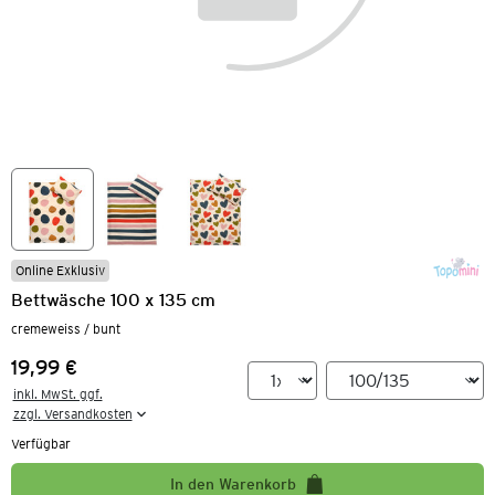
Online Exklusiv
Bettwäsche 100 x 135 cm
cremeweiss / bunt
19,99 €
Preis:
inkl. MwSt. ggf.

zzgl. Versandkosten
Verfügbar
In den Warenkorb