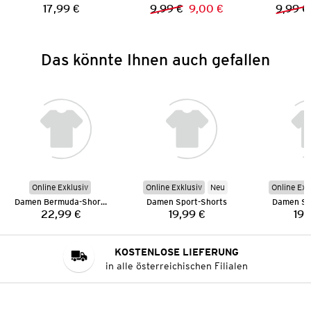
17,99 €
9,99 €
9,00 €
9,99 €
Preis:
Vorheriger Preis:
Neuer Preis:
Das könnte Ihnen auch gefallen
Online Exklusiv
Online Exklusiv
Neu
Online Exk
Damen Bermuda-Shorts
Damen Sport-Shorts
Damen Sp
22,99 €
19,99 €
19,
Preis:
Preis:
KOSTENLOSE LIEFERUNG
in alle österreichischen Filialen