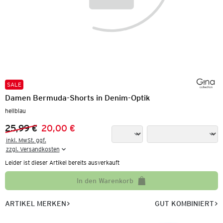
SALE
Damen Bermuda-Shorts in Denim-Optik
hellblau
25,99 €
20,00 €
Vorheriger Preis:
Neuer Preis:
inkl. MwSt. ggf.

zzgl. Versandkosten
Leider ist dieser Artikel bereits ausverkauft
In den Warenkorb
ARTIKEL MERKEN
GUT KOMBINIERT