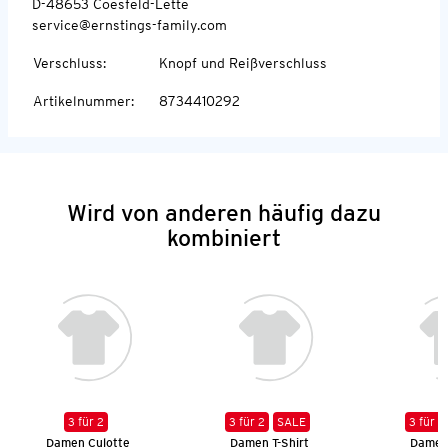
D-48653 Coesfeld-Lette
service@ernstings-family.com
Verschluss
:
Knopf und Reißverschluss
Artikelnummer
:
8734410292
Wird von anderen häufig dazu
kombiniert
3 für 2
3 für 2
SALE
3 für 2
Damen Culotte
Damen T-Shirt
Damen 