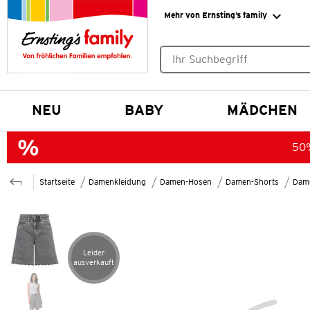
Mehr von Ernsting’s family
Keine Suchvorschläge gefund
NEU
BABY
MÄDCHEN
50%
Startseite
Damenkleidung
Damen-Hosen
Damen-Shorts
Dam
Leider
Artikel leider ausverkauft
ausverkauft