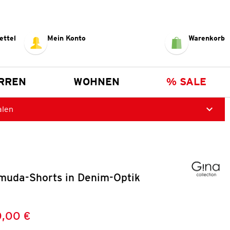
ettel
Mein Konto
Warenkorb
RREN
WOHNEN
% SALE
alen
uda-Shorts in Denim-Optik
,00 €
Preis:
: