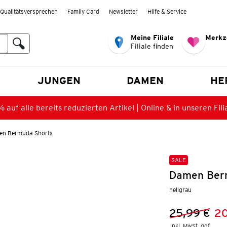
Qualitätsversprechen
Family Card
Newsletter
Hilfe & Service
Meine Filiale
Merkz
Filiale finden
en
JUNGEN
DAMEN
HE
 auf alle bereits reduzierten Artikel | Online & in unseren Fili
en Bermuda-Shorts
SALE
Damen Berm
hellgrau
25,99 €
20
Vorheriger 
Neuer Preis
inkl. MwSt. ggf.
