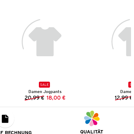
SALE
SA
Damen Jogpants
Damen 
20,99 €
18,00 €
12,99 €
Vorheriger Preis:
Neuer Preis:
QUALITÄT
UF RECHNUNG