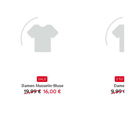
SALE
3 für 2
Damen Musselin-Bluse
Damen 
19,99 €
16,00 €
9,99 €
Vorheriger Preis:
Neuer Preis: