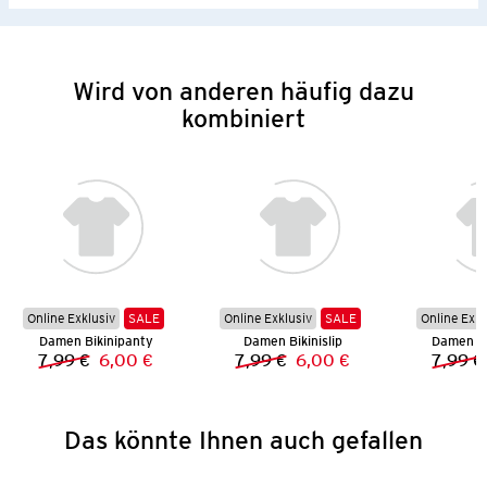
Wird von anderen häufig dazu
kombiniert
Online Exklusiv
SALE
Online Exklusiv
SALE
Online Exkl
Damen Bikinipanty
Damen Bikinislip
Damen Bi
7,99 €
6,00 €
7,99 €
6,00 €
7,99 €
Vorheriger Preis:
Neuer Preis:
Vorheriger Preis:
Neuer Preis:
Das könnte Ihnen auch gefallen