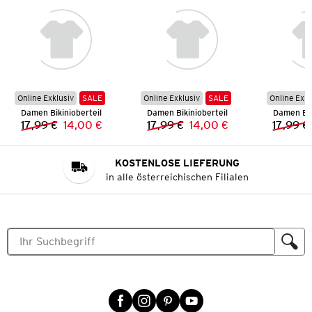
Online Exklusiv
SALE
Online Exklusiv
SALE
Online Exkl
Damen Bikinioberteil
Damen Bikinioberteil
Damen Bik
17,99 €
14,00 €
17,99 €
14,00 €
17,99 €
Vorheriger Preis:
Neuer Preis:
Vorheriger Preis:
Neuer Preis:
KOSTENLOSE LIEFERUNG
in alle österreichischen Filialen