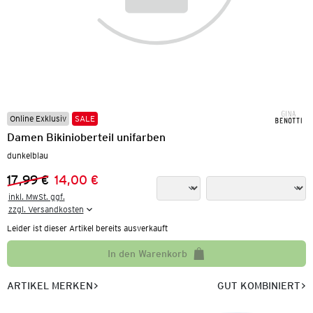
Online Exklusiv
SALE
Damen Bikinioberteil unifarben
dunkelblau
17,99 €
14,00 €
Vorheriger Preis:
Neuer Preis:
inkl. MwSt. ggf.

zzgl. Versandkosten
Leider ist dieser Artikel bereits ausverkauft
In den Warenkorb
ARTIKEL MERKEN
GUT KOMBINIERT