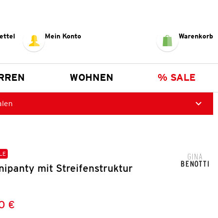
ettel
Mein Konto
Warenkorb
RREN
WOHNEN
% SALE
alen
LE
ipanty mit Streifenstruktur
0 €
Preis:
: