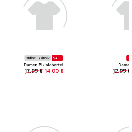
Online Exklusiv
SALE
SA
Damen Bikinioberteil
Damen 
17,99 €
14,00 €
12,99 €
Vorheriger Preis:
Neuer Preis: