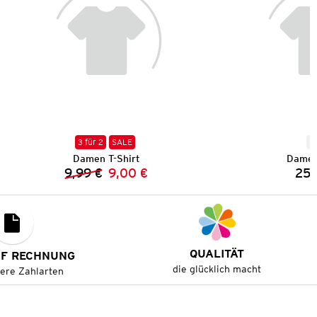
3 für 2
SALE
N
Damen T-Shirt
Damen
9,99 €
9,00 €
25,
Vorheriger Preis:
Neuer Preis:
QUALITÄT
UF RECHNUNG
die glücklich macht
tere Zahlarten