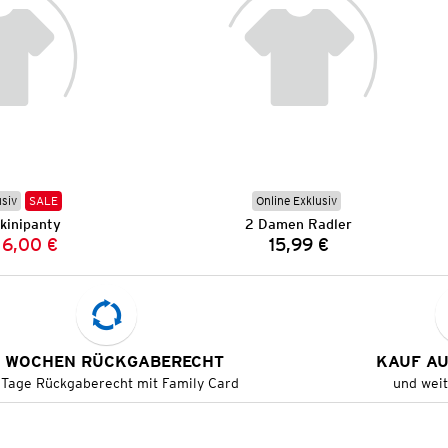
usiv
SALE
Online Exklusiv
kinipanty
2 Damen Radler
6,00 €
15,99 €
Vorheriger Preis:
Neuer Preis:
Preis:
 WOCHEN RÜCKGABERECHT
KAUF A
 Tage Rückgaberecht mit Family Card
und wei