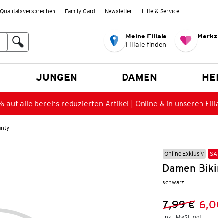
Qualitätsversprechen
Family Card
Newsletter
Hilfe & Service
Meine Filiale
Merkz
Filiale finden
en
JUNGEN
DAMEN
HE
 auf alle bereits reduzierten Artikel | Online & in unseren Fili
anty
Online Exklusiv
SA
Damen Bikin
schwarz
7,99 €
6,0
Vorheriger 
Neuer Preis
inkl. MwSt. ggf.
