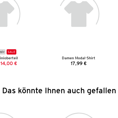
usiv
SALE
nioberteil
Damen Modal-Shirt
14,00 €
17,99 €
Vorheriger Preis:
Neuer Preis:
Preis:
Das könnte Ihnen auch gefallen