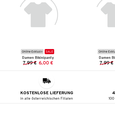
Online Exklusiv
SALE
Online Exkl
Damen Bikinipanty
Damen Bi
7,99 €
6,00 €
7,99 €
Vorheriger Preis:
Neuer Preis:
KOSTENLOSE LIEFERUNG
4
in alle österreichischen Filialen
100