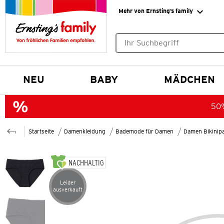
Mehr von Ernsting’s family
Keine Suchvorschläge gefund
NEU
BABY
MÄDCHEN
50%
Startseite
Damenkleidung
Bademode für Damen
Damen Bikinip
NACHHALTIG
Leider
Artikel leider ausverkauft
ausverkauft