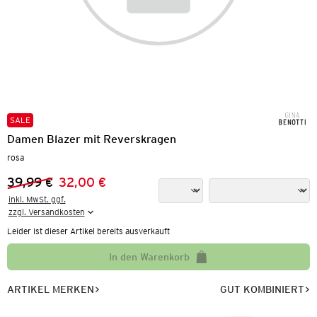
SALE
Damen Blazer mit Reverskragen
rosa
39,99 €
32,00 €
Vorheriger Preis:
Neuer Preis:
inkl. MwSt. ggf.

zzgl. Versandkosten
Leider ist dieser Artikel bereits ausverkauft
In den Warenkorb
ARTIKEL MERKEN
GUT KOMBINIERT