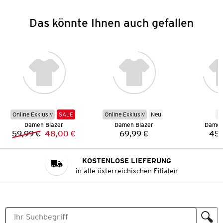
Das könnte Ihnen auch gefallen
Online Exklusiv
SALE
Online Exklusiv
Neu
N
Damen Blazer
Damen Blazer
Damen
59,99 €
48,00 €
69,99 €
45,
Vorheriger Preis:
Neuer Preis:
Preis:
KOSTENLOSE LIEFERUNG
in alle österreichischen Filialen