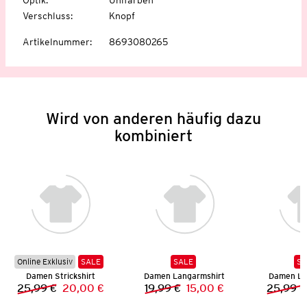
Verschluss
:
Knopf
Artikelnummer
:
8693080265
Wird von anderen häufig dazu
kombiniert
Online Exklusiv
SALE
SALE
SA
Damen Strickshirt
Damen Langarmshirt
Damen Le
25,99 €
20,00 €
19,99 €
15,00 €
25,99 €
Vorheriger Preis:
Neuer Preis:
Vorheriger Preis:
Neuer Preis: