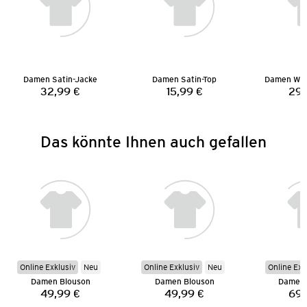
Damen Satin-Jacke
Damen Satin-Top
Damen Wid
32,99 €
15,99 €
29,
Preis:
Preis:
Das könnte Ihnen auch gefallen
Online Exklusiv
Neu
Online Exklusiv
Neu
Online Exk
Damen Blouson
Damen Blouson
Damen 
49,99 €
49,99 €
69,
Preis:
Preis: