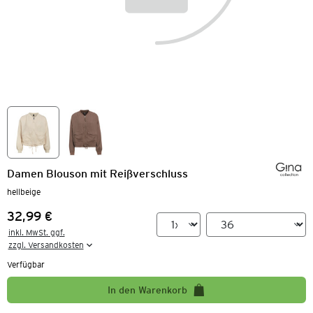
Damen Blouson mit Reißverschluss
hellbeige
32,99 €
Preis:
inkl. MwSt. ggf.

zzgl. Versandkosten
Verfügbar
In den Warenkorb