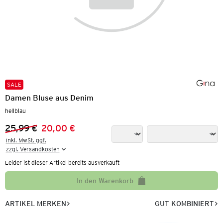
SALE
Damen Bluse aus Denim
hellblau
25,99 €
20,00 €
Vorheriger Preis:
Neuer Preis:
inkl. MwSt. ggf.

zzgl. Versandkosten
Leider ist dieser Artikel bereits ausverkauft
In den Warenkorb
ARTIKEL MERKEN
GUT KOMBINIERT