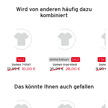
Wird von anderen häufig dazu
kombiniert
SALE
Online Exklusiv
SALE
3 für 2
Damen T-Shirt
Damen Maxi-Kleid
Damen 
12,99 €
10,00 €
35,99 €
28,00 €
9,99 €
Vorheriger Preis:
Neuer Preis:
Vorheriger Preis:
Neuer Preis:
Das könnte Ihnen auch gefallen