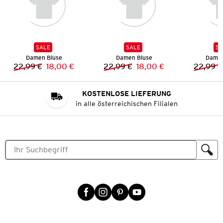
SALE
SALE
SA
Damen Bluse
Damen Bluse
Damen
22,99 €
18,00 €
22,99 €
18,00 €
22,99 €
Vorheriger Preis:
Neuer Preis:
Vorheriger Preis:
Neuer Preis:
KOSTENLOSE LIEFERUNG
in alle österreichischen Filialen