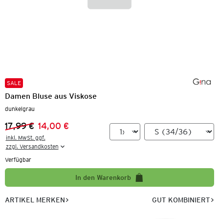
SALE
Damen Bluse aus Viskose
dunkelgrau
17,99 €
14,00 €
Vorheriger Preis:
Neuer Preis:
inkl. MwSt. ggf.

zzgl. Versandkosten
Verfügbar
In den Warenkorb
ARTIKEL MERKEN
GUT KOMBINIERT