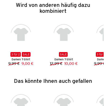
Wird von anderen häufig dazu
kombiniert
3 für 2
SALE
SALE
3 für 2
Damen T-Shirt
Damen T-Shirt
Damen 
9,99 €
9,00 €
12,99 €
10,00 €
9,99 €
Vorheriger Preis:
Neuer Preis:
Vorheriger Preis:
Neuer Preis:
Das könnte Ihnen auch gefallen