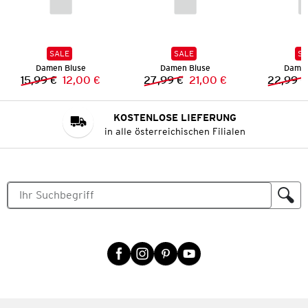
SALE
SALE
SA
Damen Bluse
Damen Bluse
Damen
15,99 €
12,00 €
27,99 €
21,00 €
22,99 €
Vorheriger Preis:
Neuer Preis:
Vorheriger Preis:
Neuer Preis:
KOSTENLOSE LIEFERUNG
in alle österreichischen Filialen