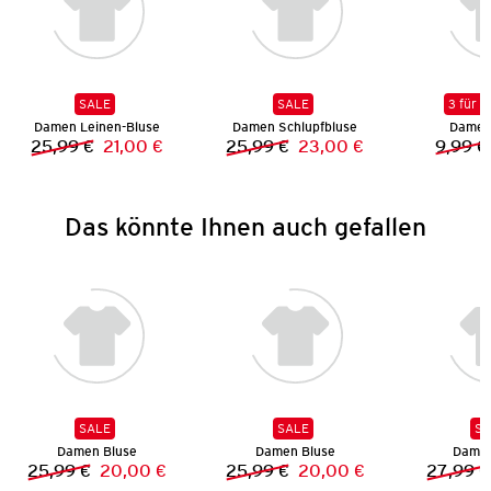
SALE
SALE
3 für 2
Damen Leinen-Bluse
Damen Schlupfbluse
Damen 
25,99 €
21,00 €
25,99 €
23,00 €
9,99 €
Vorheriger Preis:
Neuer Preis:
Vorheriger Preis:
Neuer Preis:
Das könnte Ihnen auch gefallen
SALE
SALE
SA
Damen Bluse
Damen Bluse
Damen
25,99 €
20,00 €
25,99 €
20,00 €
27,99 €
Vorheriger Preis:
Neuer Preis:
Vorheriger Preis:
Neuer Preis: