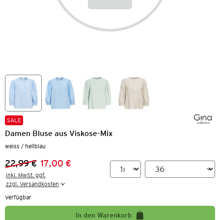
SALE
Damen Bluse aus Viskose-Mix
weiss / hellblau
22,99 €
17,00 €
Vorheriger Preis:
Neuer Preis:
inkl. MwSt. ggf.

zzgl. Versandkosten
Verfügbar
In den Warenkorb