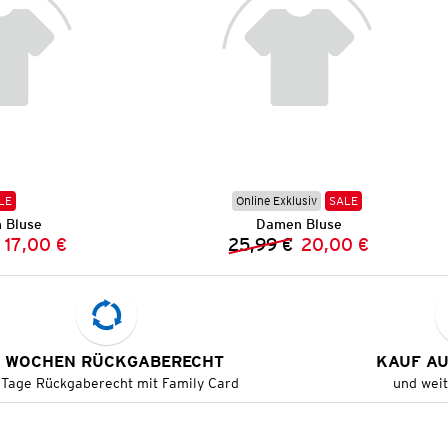
LE
Online Exklusiv
SALE
 Bluse
Damen Bluse
17,00 €
25,99 €
20,00 €
Vorheriger Preis:
Neuer Preis:
Vorheriger Preis:
Neuer Preis:
 WOCHEN RÜCKGABERECHT
KAUF A
 Tage Rückgaberecht mit Family Card
und wei