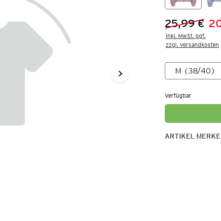
25,99 €
20
Vorheriger 
Neuer Preis
inkl. MwSt. ggf.

zzgl. Versandkosten
Verfügbar
ARTIKEL MERK