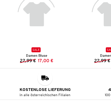
SALE
SA
Damen Bluse
Damen
22,99 €
17,00 €
22,99 €
Vorheriger Preis:
Neuer Preis:
KOSTENLOSE LIEFERUNG
4
in alle österreichischen Filialen
100