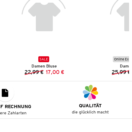
SALE
Online Exkl
Damen Bluse
Damen
22,99 €
17,00 €
25,99 €
Vorheriger Preis:
Neuer Preis:
QUALITÄT
UF RECHNUNG
die glücklich macht
tere Zahlarten