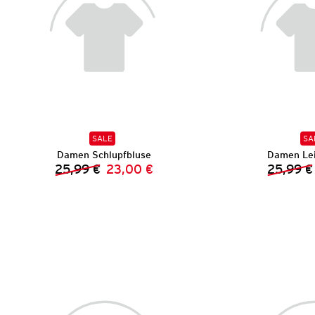
SALE
SA
Damen Schlupfbluse
Damen Lei
25,99 €
23,00 €
25,99 €
Vorheriger Preis:
Neuer Preis: