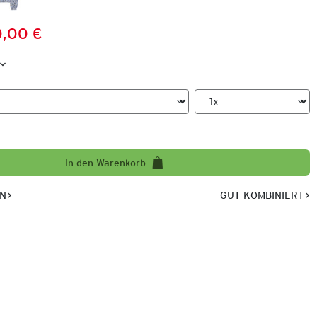
,00 €
Preis:
:
In den Warenkorb
EN
GUT KOMBINIERT