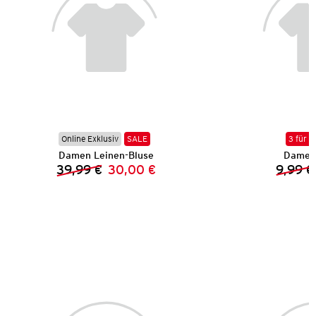
Online Exklusiv
SALE
3 für 2
Damen Leinen-Bluse
Damen 
39,99 €
30,00 €
9,99 €
Vorheriger Preis:
Neuer Preis: