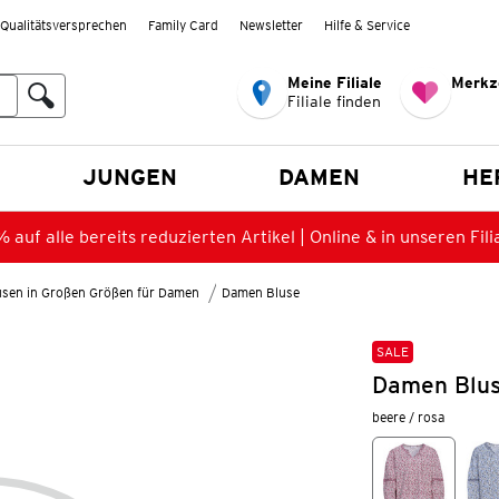
Qualitätsversprechen
Family Card
Newsletter
Hilfe & Service
Meine Filiale
Merkz
Filiale finden
en
JUNGEN
DAMEN
HE
 auf alle bereits reduzierten Artikel | Online & in unseren Fili
lusen in Großen Größen für Damen
Damen Bluse
SALE
Damen Bluse
beere / rosa