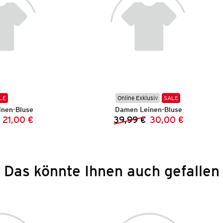
LE
Online Exklusiv
SALE
nen-Bluse
Damen Leinen-Bluse
21,00 €
39,99 €
30,00 €
Vorheriger Preis:
Neuer Preis:
Vorheriger Preis:
Neuer Preis:
Das könnte Ihnen auch gefallen