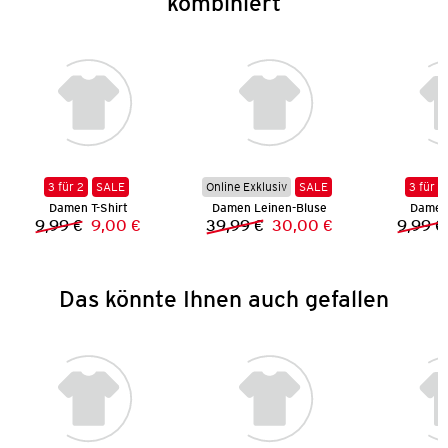
kombiniert
3 für 2
SALE
Online Exklusiv
SALE
3 für 2
Damen T-Shirt
Damen Leinen-Bluse
Damen 
9,99 €
9,00 €
39,99 €
30,00 €
9,99 €
Vorheriger Preis:
Neuer Preis:
Vorheriger Preis:
Neuer Preis:
Das könnte Ihnen auch gefallen