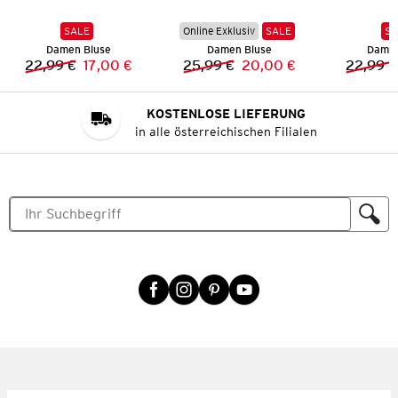
SALE
Online Exklusiv
SALE
SA
Damen Bluse
Damen Bluse
Damen
22,99 €
17,00 €
25,99 €
20,00 €
22,99 €
Vorheriger Preis:
Neuer Preis:
Vorheriger Preis:
Neuer Preis:
KOSTENLOSE LIEFERUNG
in alle österreichischen Filialen