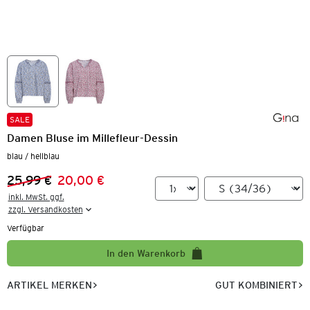
SALE
Damen Bluse im Millefleur-Dessin
blau / hellblau
25,99 €
20,00 €
Vorheriger Preis:
Neuer Preis:
inkl. MwSt. ggf.

zzgl. Versandkosten
Verfügbar
In den Warenkorb
ARTIKEL MERKEN
GUT KOMBINIERT