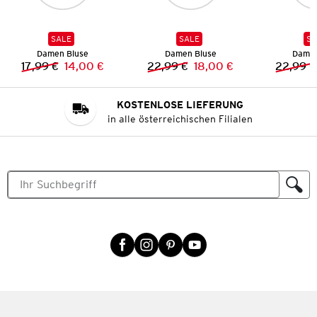
SALE
SALE
SA
Damen Bluse
Damen Bluse
Damen
17,99 €
14,00 €
22,99 €
18,00 €
22,99 €
Vorheriger Preis:
Neuer Preis:
Vorheriger Preis:
Neuer Preis:
KOSTENLOSE LIEFERUNG
in alle österreichischen Filialen