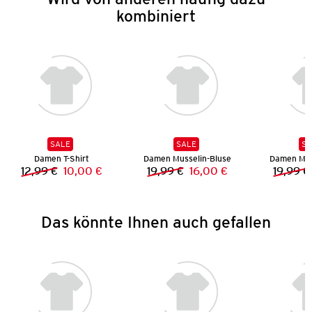
kombiniert
SALE
SALE
SA
Damen T-Shirt
Damen Musselin-Bluse
Damen Mus
12,99 €
10,00 €
19,99 €
16,00 €
19,99 €
Vorheriger Preis:
Neuer Preis:
Vorheriger Preis:
Neuer Preis:
Das könnte Ihnen auch gefallen