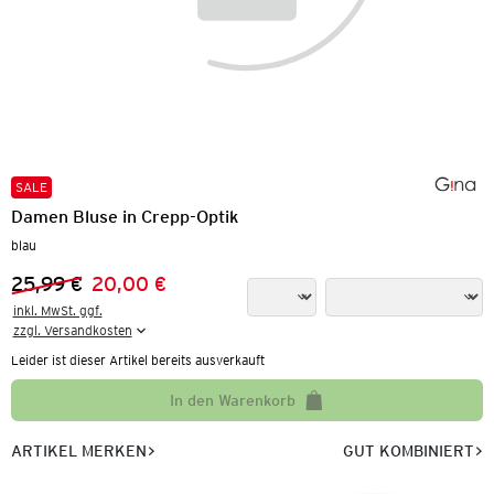
SALE
Damen Bluse in Crepp-Optik
blau
25,99 €
20,00 €
Vorheriger Preis:
Neuer Preis:
inkl. MwSt. ggf.

zzgl. Versandkosten
Leider ist dieser Artikel bereits ausverkauft
In den Warenkorb
ARTIKEL MERKEN
GUT KOMBINIERT