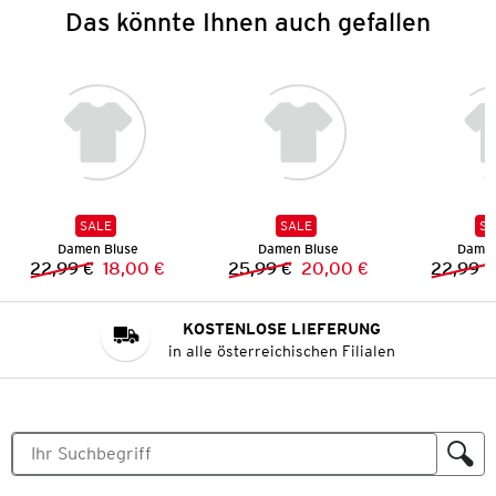
Das könnte Ihnen auch gefallen
SALE
SALE
SA
Damen Bluse
Damen Bluse
Damen
22,99 €
18,00 €
25,99 €
20,00 €
22,99 €
Vorheriger Preis:
Neuer Preis:
Vorheriger Preis:
Neuer Preis:
KOSTENLOSE LIEFERUNG
in alle österreichischen Filialen