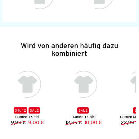
Wird von anderen häufig dazu
kombiniert
3 für 2
SALE
SALE
SA
Damen T-Shirt
Damen T-Shirt
Damen Mus
9,99 €
9,00 €
12,99 €
10,00 €
22,99 €
Vorheriger Preis:
Neuer Preis:
Vorheriger Preis:
Neuer Preis: