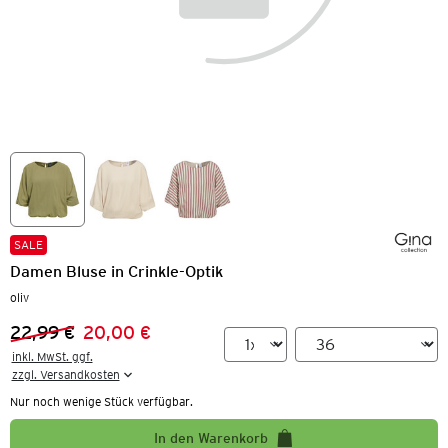
SALE
Damen Bluse in Crinkle-Optik
oliv
22,99 €
20,00 €
Vorheriger Preis:
Neuer Preis:
inkl. MwSt. ggf.

zzgl. Versandkosten
Nur noch wenige Stück verfügbar.
In den Warenkorb