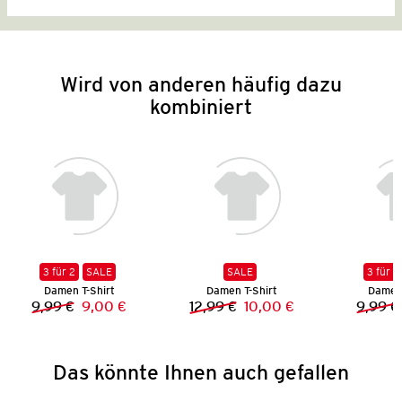
Wird von anderen häufig dazu
kombiniert
3 für 2
SALE
SALE
3 für 2
Damen T-Shirt
Damen T-Shirt
Damen 
9,99 €
9,00 €
12,99 €
10,00 €
9,99 €
Vorheriger Preis:
Neuer Preis:
Vorheriger Preis:
Neuer Preis:
Das könnte Ihnen auch gefallen