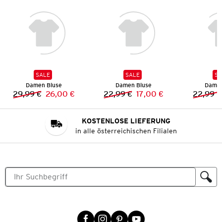
SALE
SALE
SA
Damen Bluse
Damen Bluse
Damen
29,99 €
26,00 €
22,99 €
17,00 €
22,99 €
Vorheriger Preis:
Neuer Preis:
Vorheriger Preis:
Neuer Preis:
KOSTENLOSE LIEFERUNG
in alle österreichischen Filialen